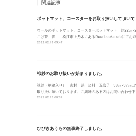
関連記事
ポットマット、コースターをお取り扱いして頂いて
ウールのポットマット、コースターポットマット 約22㎝×
こげ茶、青 松江市上乃木にあるDoor book store
2022.02.19 05:47
袱紗のお取り扱いが始まりました。
袱紗（桐箱入り） 素材 絹 染料 五倍子 38㎝×37㎝
取り扱い頂いております。ご興味のある方はお問い合わせ下さい。antworksg
2022.02.13 08:09
ひびきあうもの無事終了しました。