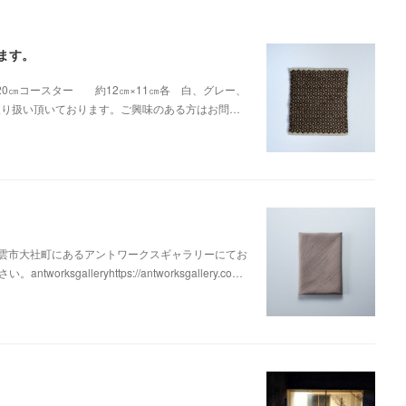
ます。
20㎝コースター 約12㎝×11㎝各 白、グレー、
にてお取り扱い頂いております。ご興味のある方はお問…
出雲市大社町にあるアントワークスギャラリーにてお
alleryhttps://antworksgallery.co…