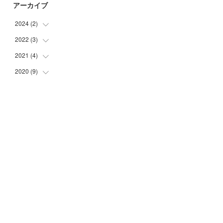
アーカイブ
2024
(
2
)
2022
(
3
)
(
2
)
2021
(
4
)
(
1
)
(
2
)
2020
(
9
)
(
2
)
(
1
)
(
4
)
(
1
)
(
2
)
(
2
)
(
1
)